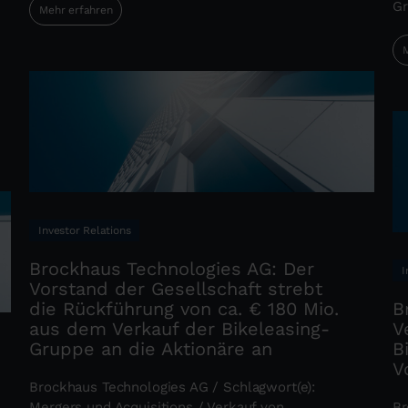
Gr
Mehr erfahren
M
Investor Relations
Brockhaus Technologies AG: Der
I
Vorstand der Gesellschaft strebt
die Rückführung von ca. € 180 Mio.
B
aus dem Verkauf der Bikeleasing-
V
Gruppe an die Aktionäre an
B
V
Brockhaus Technologies AG / Schlagwort(e):
Mergers und Acquisitions / Verkauf von
Br