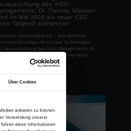
euausrichtung des IHSE-
anagements; Dr. Thomas Niessen
ird im Mai 2026 als neuer CEO
eine Tätigkeit aufnehmen
ockhaus Technologies AG / Schlagwort(e):
rsonalie/Sonstiges Brockhaus Technologies
: Neuausrichtung des IHSE-Managements; Dr.
omas Niessen wird im Mai 2026 als neuer
O seine Tätigkeit aufnehmen ...
ehr erfahren
Über Cookies
 Medien anbieten zu können
hrer Verwendung unserer
 führen diese Informationen