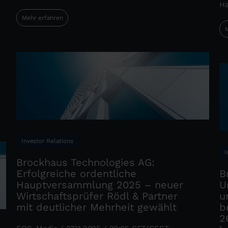
Ha
Mehr erfahren
M
Investor Relations
I
Brockhaus Technologies AG:
Erfolgreiche ordentliche
B
Hauptversammlung 2025 – neuer
U
Wirtschaftsprüfer Rödl & Partner
u
mit deutlicher Mehrheit gewählt
b
2