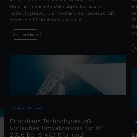
Unternehmensteilen/Sonstiges Brockhaus
Me
Technologies AG: Der Vorstand der Gesellschaft
Un
strebt die Rückführung von ca. € ...
Te
Bi
Vo
Mehr erfahren
M
Investor Relations
Brockhaus Technologies AG:
I
Vorläufige Umsatzerlöse für Q1
2026 bei € 47,9 Mio. und
B