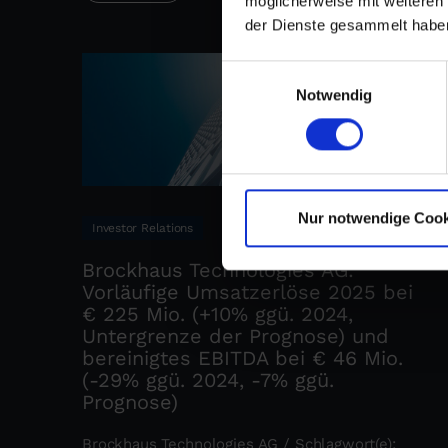
möglicherweise mit weiteren
der Dienste gesammelt habe
Einwilligungsauswahl
Notwendig
Nur notwendige Cook
Investor Relations
Brockhaus Technologies AG:
Vorläufige Umsatzerlöse 2025 bei
€ 225 Mio. (+10% ggü. 2024,
Untergrenze der Prognose) und
bereinigtes EBITDA bei € 46 Mio.
(-29% ggü. 2024, -7% ggü.
Prognose)
Brockhaus Technologies AG / Schlagwort(e):