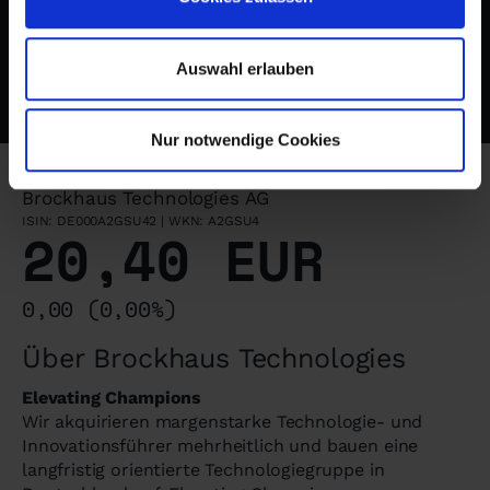
Bedienkomfort und hohe Modularität.
Auswahl erlauben
Nur notwendige Cookies
Brockhaus Technologies AG
ISIN: DE000A2GSU42 | WKN: A2GSU4
20,40 EUR
0,00 (0,00%)
Über Brockhaus Technologies
Elevating Champions
Wir akquirieren margenstarke Technologie- und
Innovationsführer mehrheitlich und bauen eine
langfristig orientierte Technologiegruppe in