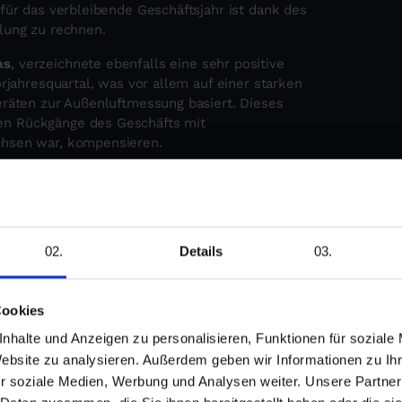
für das verbleibende Geschäftsjahr ist dank des
lung zu rechnen.
as
, verzeichnete ebenfalls eine sehr positive
rjahresquartal, was vor allem auf einer starken
eräten zur Außenluftmessung basiert. Dieses
en Rückgänge des Geschäfts mit
chsen war, kompensieren.
 Verschuldung
2022 stark von € 1,7 Mio. auf € 16,0 Mio.
erhin positiv. Auf der Basis konnte die
So konnte allein Bikeleasing im dritten Quartal
Details
auf eines der Akquisitionsdarlehen im
1 leisten. Weitere Tilgungen sind für das
Cookies
nhalte und Anzeigen zu personalisieren, Funktionen für soziale
öffentlicht. Wie üblich lädt die Gesellschaft
Website zu analysieren. Außerdem geben wir Informationen zu I
n Tag ein.
r soziale Medien, Werbung und Analysen weiter. Unsere Partner