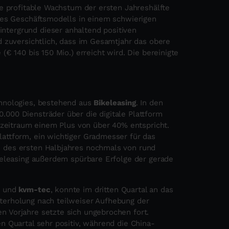
ke profitable Wachstum der ersten Jahreshälfte
hres Geschäftsmodells in einem schwierigen
tergrund dieser anhaltend positiven
d zuversichtlich, dass im Gesamtjahr das obere
€ 140 bis 150 Mio.) erreicht wird. Die bereinigte
chnologies, bestehend aus
Bikeleasing
. In den
000 Diensträder über die digitale Plattform
eszeitraum einem Plus von über 40% entspricht.
attform, ein wichtiger Gradmesser für das
 des ersten Halbjahres nochmals von rund
keleasing außerdem spürbare Erfolge der gerade
E
und
kvm-tec
, konnte im dritten Quartal an das
terholung nach teilweiser Aufhebung der
 Vorjahre setzte sich ungebrochen fort.
n Quartal sehr positiv, während die China-