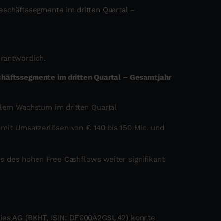
eschäftssegmente im dritten Quartal –
erantwortlich.
chäftssegmente im dritten Quartal – Gesamtjahr
blem Wachstum im dritten Quartal
mit Umsatzerlösen von € 140 bis 150 Mio. und
sis des hohen Free Cashflows weiter signifikant
gies AG (BKHT, ISIN: DE000A2GSU42) konnte