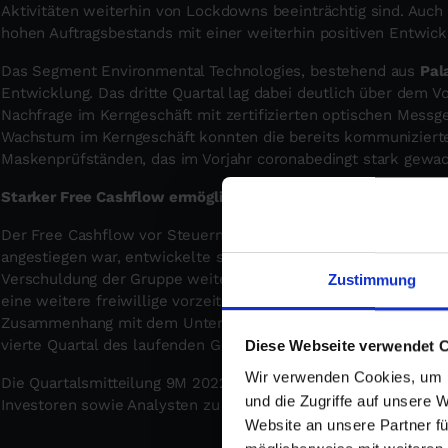
Aktivitäten weiterhin von Lockdowns beeinträchtig sind. Auch 
hohen Auftragsbestands mit einer weiterhin positiven Entwick
Das Segment Environmental Technologies, bestehend aus
Pal
Entwicklung. Das dritte Quartal lag dabei deutlich über dem Vo
Nachfrage im Kerngeschäft mit zertifizierten optischen Messg
Wachstum im Kerngeschäft konnten die bereits kommuniziert
Maskenprüfständen, das im Vorjahr coronabedingt stark gewa
Starker Free Cashflow ermöglicht signifikante Reduktion der
Der Free Cashflow vor Steuern, der bereits im ersten Halbjahr 
angestiegen war, entwickelte sich auch im dritten Quartal weit
Verschuldung der Gruppe weiter signifikant reduziert werden. 
Zustimmung
eine weitere freiwillige vorzeitige Tilgung von rund € 15 Mio. 
Zusammenhang mit dem Unternehmenserwerb aus November 202
vierte Quartal des laufenden Geschäftsjahres geplant.
Diese Webseite verwendet 
Wir verwenden Cookies, um I
Die Quartalsmitteilung 9M 2022 wird am 14. November 2022 ver
und die Zugriffe auf unsere 
Investoren sowie Analysten zu einem Earnings Call am gleiche
Website an unsere Partner fü