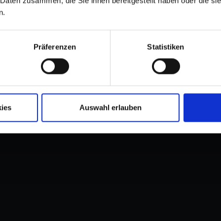
 Daten zusammen, die Sie ihnen bereitgestellt haben oder die s
n.
t Sitz in Frankfurt am Main ist eine
logie- und Innovations-Champions mit B2B-
Präferenzen
Statistiken
inem einzigartigen Plattformansatz und einem
 Tochtergesellschaften aktiv und strategisch
ndergrenzen hinweg zu erzielen. Gleichzeitig
börsennotierten deutschen Technologie-
lich sind. Weitere Informationen unter
ies
Auswahl erlauben