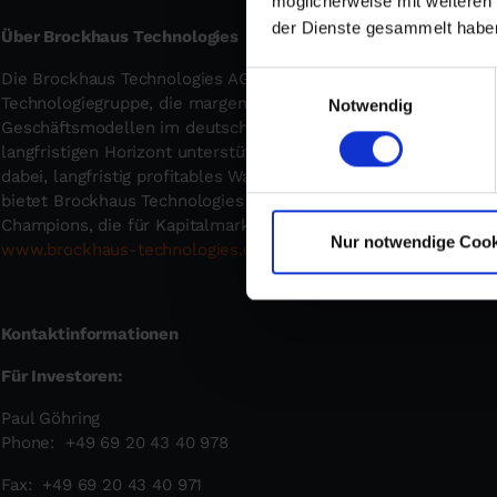
möglicherweise mit weiteren
der Dienste gesammelt habe
Über Brockhaus Technologies
Die Brockhaus Technologies AG (BKHT, ISIN: DE000A2GSU42) mi
Einwilligungsauswahl
Technologiegruppe, die margen- und wachstumsstarke Techno
Notwendig
Geschäftsmodellen im deutschen Mittelstand akquiriert. Mit e
langfristigen Horizont unterstützt Brockhaus Technologies ihre
dabei, langfristig profitables Wachstum über Branchen- und Lä
bietet Brockhaus Technologies einen Zugang zu diesen nicht 
Champions, die für Kapitalmarktinvestoren ansonsten unzugäng
Nur notwendige Cook
www.brockhaus-technologies.com
Kontaktinformationen
Für Investoren:
Paul Göhring
Phone: +49 69 20 43 40 978
Fax: +49 69 20 43 40 971