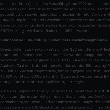
auch im dritten Quartal des Geschäftsjahres 2022 an das star
anknüpfen und unterstreicht damit die sehr hohe Resilienz i
geopolitischen sowie makroökonomischen Umfeld. Vor dem Hin
Entwicklung in allen drei Geschäftssegmenten ist der Vorstan
Ende der bisher für die Umsatzerlöse prognostizierten Spanne (
EBITDA-Marge wird unverändert bei 35% erwartet.
Sehr positive Entwicklung in allen drei Geschäftssegmenten
Ungebrochen stark entwickelt sich das Segment Financial Te
ersten neun Monaten des Jahres 2022 wurden knapp unter 100.
vermittelt, was im Vergleich zu ca. 69.000 Rädern im Vorjahr
Auch die Zahl der Unternehmenskunden auf der Bikeleasing-Pl
zukünftige Wachstumspotenzial, hat sich gegenüber dem Ende
40.000 auf etwa 43.000 erhöht. In Österreich verzeichnete Bi
erst gestarteten Internationalisierungsstrategie.
Auch das Segment Security Technologies, bestehend aus
IHS
Wachstum des ersten Halbjahres nahtlos anknüpfen. Die Mark
coronabedingten Reise- und Kontaktbeschränkungen der beiden
Insbesondere das US-Geschäft entwickelte sich auch im dritte