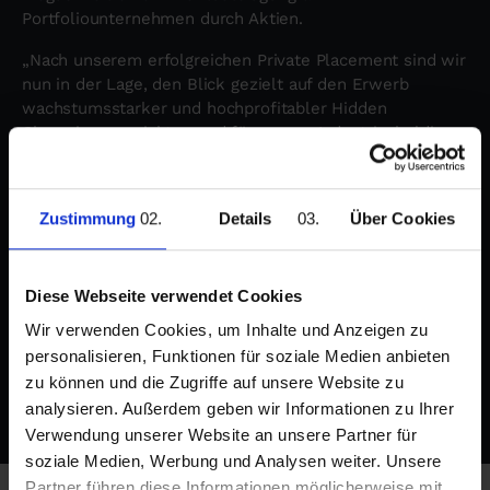
Portfoliounternehmen durch Aktien.
„Nach unserem erfolgreichen Private Placement sind wir
nun in der Lage, den Blick gezielt auf den Erwerb
wachstumsstarker und hochprofitabler Hidden
Champions zu richten und für unsere Industrie-holding
ein attraktives Unternehmens-Portfolio aufzubauen“,
erläutert Marco Brockhaus, Vorstandsvorsitzender der
Brockhaus Capital Management AG. „Die bisherige
Zustimmung
Details
Über Cookies
Entwicklung von Brockhaus Capital Management verlief
sogar schneller, als wir erwarten durften. Für das
kommende Jahr sind wir damit bestens gerüstet, auch
Diese Webseite verwendet Cookies
im Hinblick auf einen möglichen Börsengang“, ergänzt
Brockhaus.
Wir verwenden Cookies, um Inhalte und Anzeigen zu
personalisieren, Funktionen für soziale Medien anbieten
zu können und die Zugriffe auf unsere Website zu
analysieren. Außerdem geben wir Informationen zu Ihrer
Verwendung unserer Website an unsere Partner für
soziale Medien, Werbung und Analysen weiter. Unsere
Partner führen diese Informationen möglicherweise mit