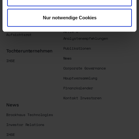
Investor Relations
Historie
Übersicht
Track Record
Nur notwendige Cookies
Warum investieren
Team
Aktie &
Aufsichtsrat
Analystenempfehlungen
Publikationen
Tochterunternehmen
News
IHSE
Corporate Governance
Hauptversammlung
Finanzkalender
Kontakt Investoren
News
Brockhaus Technologies
Investor Relations
IHSE