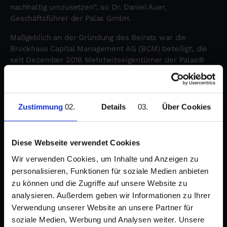
nachhaltig umzusetzen“, so Dr. Daniel Auer,
Geschäftsführer der Palas GmbH.
Maßgeblich an der Gründung des Beirats war die
Brockhaus Capital Management AG (BCM) beteiligt, die
seit Dezember 2018 Mehrheitseigentümer der Palas®
ist. „Mit Dr. Christian Debus und Andreas Rapp konnten
wir einen schlagkräftigen und industrieerfahrenen Beirat
für Palas® gewinnen, dessen Erfahrung die
Geschäftsführung dabei unterstützen wird, die
Zustimmung
Details
Über Cookies
Technologieführerschaft global zu festigen und weiter
auszubauen“, so Marco Brockhaus, CEO von BCM.
Diese Webseite verwendet Cookies
Die Sitzungen, an welchen ebenso die Geschäftsleitung
von Palas® und Vertreter von BCM teilnehmen, werden
Wir verwenden Cookies, um Inhalte und Anzeigen zu
quartalsweise stattfinden.
personalisieren, Funktionen für soziale Medien anbieten
zu können und die Zugriffe auf unsere Website zu
analysieren. Außerdem geben wir Informationen zu Ihrer
Verwendung unserer Website an unsere Partner für
soziale Medien, Werbung und Analysen weiter. Unsere