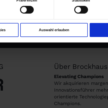
Präferenzen
Statistiken
ies
Auswahl erlauben
G
Über Brockhaus
R
Elevating Champions
Wir akquirieren margen
Innovationsführer mehrh
orientierte Technologie
Champions.