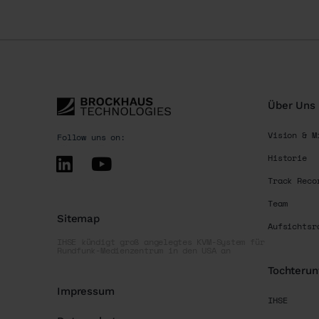
Über Uns
Vision & M
Follow uns on:
Historie
Track Reco
Team
Sitemap
Aufsichtsr
IHSE kündigt groß angelegtes KVM-System für
Rundfunk-Medienzentrum in den USA an
Tochteru
Impressum
IHSE