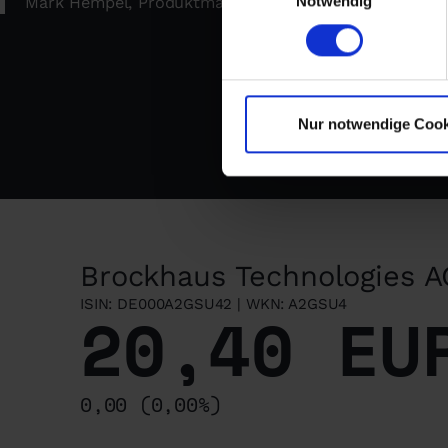
Notwendig
Mark Hempel, Produktmanager von IHSE
Nur notwendige Cook
Brockhaus Technologies A
ISIN: DE000A2GSU42 | WKN: A2GSU4
20,40 EU
0,00 (0,00%)