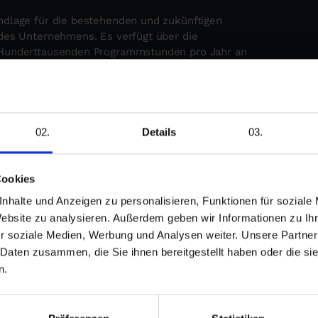
ndlage für die bestehenden und zukünftigen
 des Unternehmens. Es verfügt über die
 Hunderttausenden Programmstunden pro Jahr an
und mehr als 800 Distributionspartner.
Matrix, die bis zu 576 Glasfaserverbindungen
MC-System umfasst über 100 DisplayPort 4K-
lich entfernten Computerquellen verbunden sind.
Details
aturen und -mäusen werden durch das
E gesteuert. Videoauflösungen bis zu
Cookies
ernehmen zusammen,
nhalte und Anzeigen zu personalisieren, Funktionen für soziale
 entwickeln.
Website zu analysieren. Außerdem geben wir Informationen zu I
ellen, die im
r soziale Medien, Werbung und Analysen weiter. Unsere Partner
ietet der Draco
 Daten zusammen, die Sie ihnen bereitgestellt haben oder die s
um die aktuellen
n.
Medienzentrum der