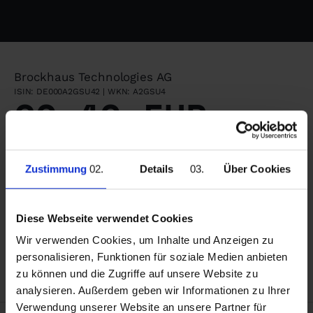
Brockhaus Technologies AG
ISIN: DE000A2GSU42 | WKN: A2GSU4
20,40 EUR
0,00 (0,00%)
Zustimmung
Details
Über Cookies
Über Brockhaus Technologies
Elevating Champions
Diese Webseite verwendet Cookies
Wir akquirieren margenstarke Technologie- und
Innovationsführer mehrheitlich und bauen eine
Wir verwenden Cookies, um Inhalte und Anzeigen zu
langfristig orientierte Technologiegruppe in
personalisieren, Funktionen für soziale Medien anbieten
Deutschland auf. Elevating Champions.
zu können und die Zugriffe auf unsere Website zu
analysieren. Außerdem geben wir Informationen zu Ihrer
Verwendung unserer Website an unsere Partner für