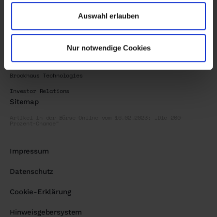
Brockhaus Technologies
Auswahl erlauben
Investor Relations
IHSE
Nur notwendige Cookies
Sonstiges
Newsletter
Brockhaus Technologies
Investor Relations
Sitemap
Artikel in der Börse-Online vom 16.02.2023; „Die 200-
Prozent-Chance“
Impressum
Datenschutz
Cookie-Erklärung
Hinweisgebersystem