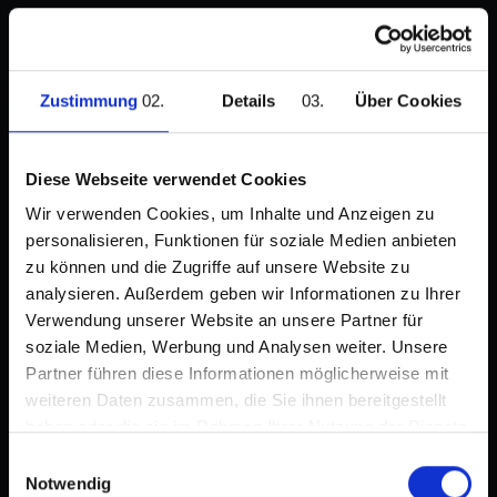
Brockhaus Technologies
AG: Verkauf der Beteiligung
Zustimmung
Details
Über Cookies
an der Bikeleasing-Gruppe;
Erfüllung aller
Diese Webseite verwendet Cookies
Vollzugsbedingungen
Wir verwenden Cookies, um Inhalte und Anzeigen zu
personalisieren, Funktionen für soziale Medien anbieten
zu können und die Zugriffe auf unsere Website zu
analysieren. Außerdem geben wir Informationen zu Ihrer
Verwendung unserer Website an unsere Partner für
soziale Medien, Werbung und Analysen weiter. Unsere
Partner führen diese Informationen möglicherweise mit
weiteren Daten zusammen, die Sie ihnen bereitgestellt
haben oder die sie im Rahmen Ihrer Nutzung der Dienste
Brockhaus Technologies AG / Schlagwort(e): Mergers und
gesammelt haben.
Einwilligungsauswahl
Acquisitions / Verkauf von
Notwendig
Unternehmensteilen/Sonstiges Brockhaus Technologies